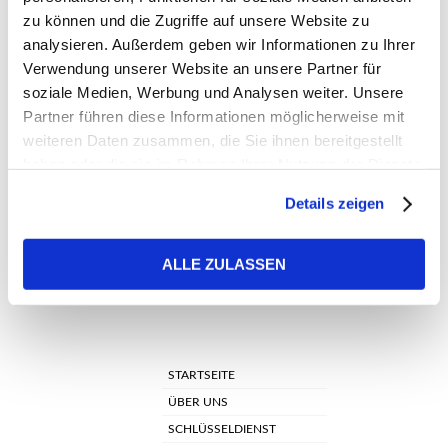
5. NOVEMBER 2025
1024 × 1024
SCHLÜSSELDIENST OFFENBACH
zu können und die Zugriffe auf unsere Website zu
– IHR ZUVERLÄSSIGER PARTNER RUND UM TÜR & SCHLOSS
analysieren. Außerdem geben wir Informationen zu Ihrer
Verwendung unserer Website an unsere Partner für
soziale Medien, Werbung und Analysen weiter. Unsere
Partner führen diese Informationen möglicherweise mit
weiteren Daten zusammen, die Sie ihnen bereitgestellt
Previous Image
haben oder die sie im Rahmen Ihrer Nutzung der Dienste
gesammelt haben.
Next Image
Details zeigen
ALLE ZULASSEN
STARTSEITE
ÜBER UNS
SCHLÜSSELDIENST